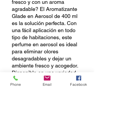
fresco y con un aroma 
agradable? El Aromatizante 
Glade en Aerosol de 400 ml 
es la solución perfecta. Con 
una fácil aplicación en todo 
tipo de habitaciones, este 
perfume en aerosol es ideal 
para eliminar olores 
desagradables y dejar un 
ambiente fresco y acogedor. 
Disponible en una variedad 
de fragancias, este producto 
Phone
Email
Facebook
está diseñado para brindarte 
hasta 7 horas de frescura 
continua. Además, su tamaño 
de 400 ml te asegura una 
larga duración, ¡para que 
puedas disfrutar de un hogar 
perfumado por mucho tiempo! 