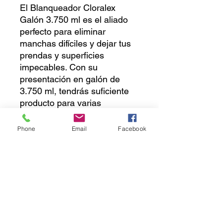
El Blanqueador Cloralex 
Galón 3.750 ml es el aliado 
perfecto para eliminar 
manchas difíciles y dejar tus 
prendas y superficies 
impecables. Con su 
presentación en galón de 
3.750 ml, tendrás suficiente 
producto para varias 
aplicaciones. Este paquete 
incluye 6 piezas, por lo que 
Phone
Email
Facebook
tendrás abastecimiento por 
un buen tiempo. Su fórmula 
concentrada proporciona una 
limpieza profunda y eficaz, 
garantizando resultados 
satisfactorios en cada uso. No 
dejes pasar la oportunidad de 
tener el Blanqueador Cloralex 