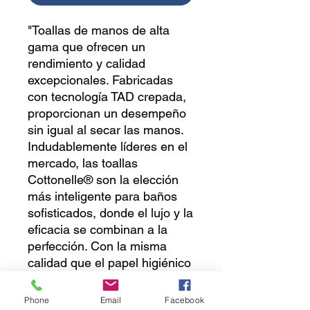
"Toallas de manos de alta
gama que ofrecen un
rendimiento y calidad
excepcionales. Fabricadas
con tecnología TAD crepada,
proporcionan un desempeño
sin igual al secar las manos.
Indudablemente líderes en el
mercado, las toallas
Cottonelle® son la elección
más inteligente para baños
sofisticados, donde el lujo y la
eficacia se combinan a la
perfección. Con la misma
calidad que el papel higiénico
Cottonelle®, estas toallas son
ideales para espacios que
Phone
Email
Facebook