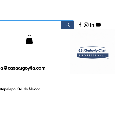
 Área Metropolitana.
sión
da@casaargoytia.com
ztapalapa, Cd. de México,