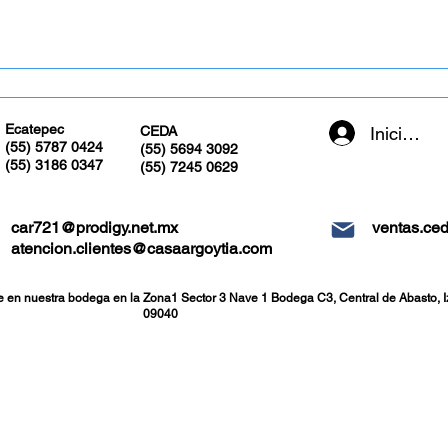
Recibe tu pedido en tu domicilio en pedidos mayores de $1,000 pesos en CDMX y
Ecatepec
Iniciar se
CEDA
(55) 5787 0424
(55) 5694 3092
(55) 3186 0347
(55) 7245 0629
car721@prodigy.net.mx
ventas.ce
atencion.clientes@casaargoytia.com
e en nuestra bodega en la Zona1 Sector 3 Nave 1 Bodega C3, Central de Abasto, I
09040