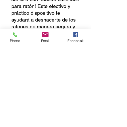
para ratón! Este efectivo y 
práctico dispositivo te 
ayudará a deshacerte de los 
ratones de manera segura y 
sin esfuerzo. Simplemente 
coloca cebo en el interior, 
Phone
Email
Facebook
activa el mecanismo y espera 
a que el ratón caiga en la 
trampa. Hecho de materiales 
duraderos y resistentes, 
podrás reutilizar la caza fácil 
una y otra vez. ¡Encuentra la 
solución definitiva a tus 
problemas de plagas con 
nuestra caza fácil para ratón!