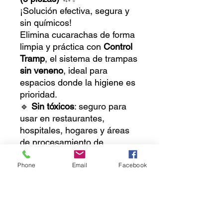
¡Solución efectiva, segura y
sin químicos!
Elimina cucarachas de forma
limpia y práctica con
Control
Tramp
, el sistema de trampas
sin veneno
, ideal para
espacios donde la higiene es
prioridad.
🔹
Sin tóxicos
: seguro para
usar en restaurantes,
hospitales, hogares y áreas
de procesamiento de
alimentos.
🔹 Cada trampa incluye
cebo
Phone
Email
Facebook
atrayente
en pastilla para
máxima efectividad.
🔹 Diseño práctico, discreto y
fácil de colocar.