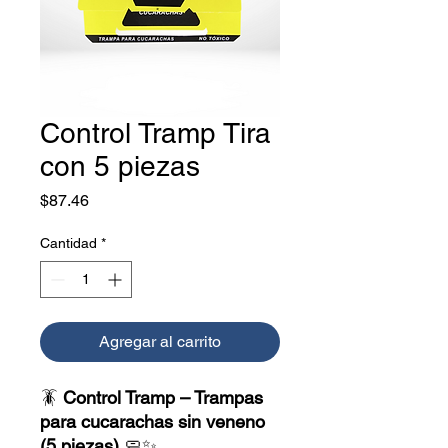
Control Tramp Tira
con 5 piezas
Precio
$87.46
Cantidad
*
Agregar al carrito
🪳
Control Tramp – Trampas
para cucarachas sin veneno
(5 piezas)
🧼✨