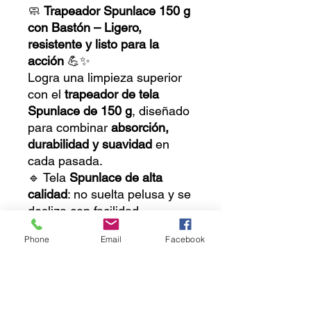
🧼
Trapeador Spunlace 150 g
con Bastón – Ligero,
resistente y listo para la
acción
💪✨
Logra una limpieza superior
con el
trapeador de tela
Spunlace de 150 g
, diseñado
para combinar
absorción,
durabilidad y suavidad
en
cada pasada.
🔹 Tela
Spunlace de alta
calidad
: no suelta pelusa y se
desliza con facilidad.
🔹
Incluye bastón resistente y
Phone
Email
Facebook
ergonómico
, ideal para uso
continuo.
🔹 Ligero y manejable,
perfecto para el hogar,
oficinas o comercios.