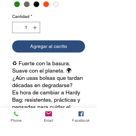
Cantidad
*
Agregar al carrito
♻️ Fuerte con la basura.
Suave con el planeta. 🌍
¿Aún usas bolsas que tardan
décadas en degradarse?
Es hora de cambiar a Hardy
Bag: resistentes, prácticas y
pensadas para cuidar el
medio ambiente. 💪🌱
Phone
Email
Facebook
✨ ¿Por qué elegir Hardy
Bag?