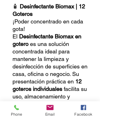
🧴
Desinfectante Biomax | 12
Goteros
¡Poder concentrado en cada
gota!
El
Desinfectante Biomax en
gotero
es una solución
concentrada ideal para
mantener la limpieza y
desinfección de superficies en
casa, oficina o negocio. Su
presentación práctica en
12
goteros individuales
facilita su
uso, almacenamiento y
dosificación, brindando
máximo rendimiento
con cada
Phone
Email
Facebook
aplicación.
🔹 Fórmula concentrada:
rinde más y desinfecta mejor