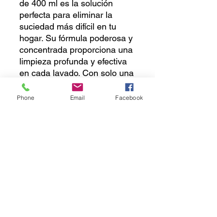
de 400 ml es la solución 
perfecta para eliminar la 
suciedad más difícil en tu 
hogar. Su fórmula poderosa y 
concentrada proporciona una 
limpieza profunda y efectiva 
en cada lavado. Con solo una 
pequeña cantidad, este 
detergente líquido es capaz 
Phone
Email
Facebook
de eliminar la grasa y los 
residuos de comida, dejando 
tus platos y utensilios 
impecables. Además, su 
fresca fragancia dejará un 
agradable aroma en tu 
cocina. No te compliques más 
y confía en el Detergente 
Axion Líquido para mantener 
tu hogar limpio y reluciente.