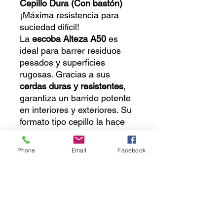
Cepillo Dura (Con bastón)
¡Máxima resistencia para
suciedad difícil!
La
escoba Alteza A50
es
ideal para barrer residuos
pesados y superficies
rugosas. Gracias a sus
cerdas duras y resistentes
,
garantiza un barrido potente
en interiores y exteriores. Su
formato tipo cepillo la hace
práctica y eficaz en cada uso.
Incluye bastón.
Phone
Email
Facebook
🔸 Cerdas duras: perfectas
para suciedad gruesa
🔸 Base resistente y duradera
🔸 Ideal para patios, talleres y
áreas exteriores
🔸 Compatible con bastones