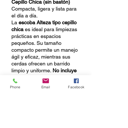
Cepillo Chica (sin bastón)
Compacta, ligera y lista para
el día a día.
La
escoba Alteza tipo cepillo
chica
es ideal para limpiezas
prácticas en espacios
pequeños. Su tamaño
compacto permite un manejo
ágil y eficaz, mientras sus
cerdas ofrecen un barrido
limpio y uniforme.
No incluye
bastón.
🔸 Diseño ligero y fácil de
Phone
Email
Facebook
usar
🔸 Perfecta para cocinas,
pasillos o áreas reducidas
🔸 Cerdas resistentes para un
barrido eficiente
🔸 Compatible con bastones