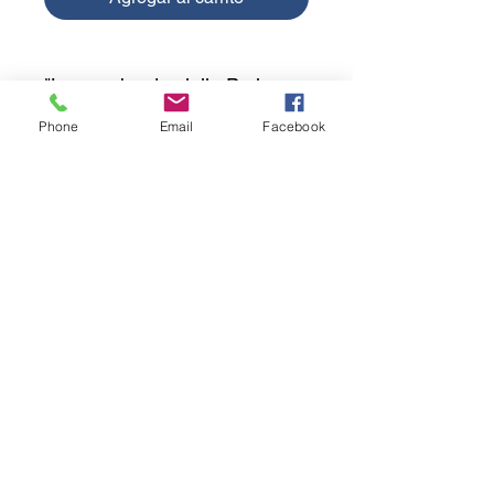
"La escoba de vinilo Perico
Grande P140 es una opción
Phone
Email
Facebook
ideal para uso general,
gracias a su material virgen
de vinilo que la hace más
duradera y menos propensa a
deformarse. Con su calidad
superior, esta escoba ofrece
una solución confiable y
económica para diversas
necesidades de limpieza."
ventas.ceda@casaargoytia.com