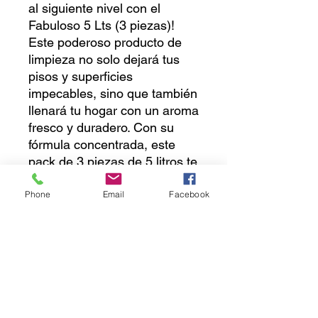
al siguiente nivel con el
Fabuloso 5 Lts (3 piezas)!
Este poderoso producto de
limpieza no solo dejará tus
pisos y superficies
impecables, sino que también
llenará tu hogar con un aroma
fresco y duradero. Con su
fórmula concentrada, este
pack de 3 piezas de 5 litros te
durará mucho tiempo,
ahorrándote dinero y evitando
Phone
Email
Facebook
la necesidad de estar
constantemente comprando
más. Perfecto para la limpieza
diaria, este Fabuloso es ideal
para mantener tu hogar
reluciente sin esfuerzo. No
pierdas más tiempo y