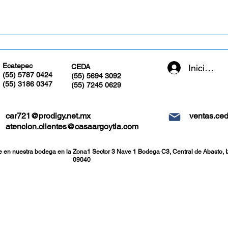
Recibe tu pedido en tu domicilio en pedidos mayores de $1,000 pesos en CDMX y
Ecatepec
Iniciar se
CEDA
(55) 5787 0424
(55) 5694 3092
(55) 3186 0347
(55) 7245 0629
car721@prodigy.net.mx
ventas.ce
atencion.clientes@casaargoytia.com
e en nuestra bodega en la Zona1 Sector 3 Nave 1 Bodega C3, Central de Abasto, I
09040