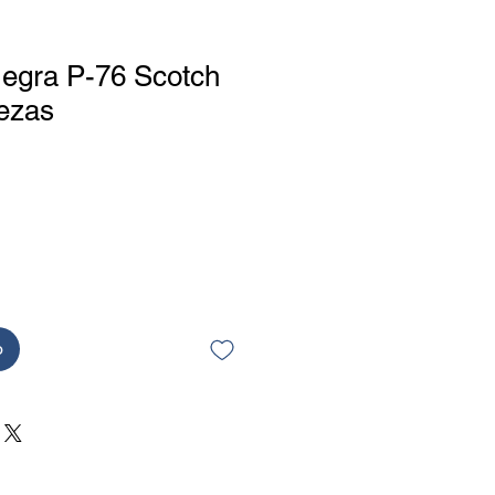
Negra P-76 Scotch
iezas
o