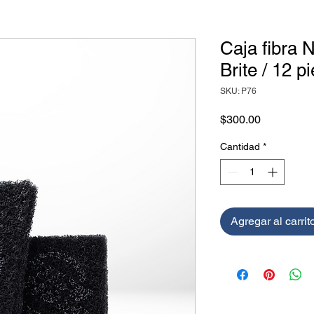
Caja fibra 
Brite / 12 p
SKU: P76
Precio
$300.00
Cantidad
*
Agregar al carrit