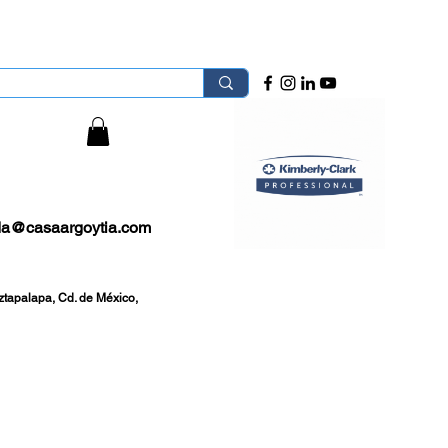
 Área Metropolitana.
sión
da@casaargoytia.com
ztapalapa, Cd. de México,