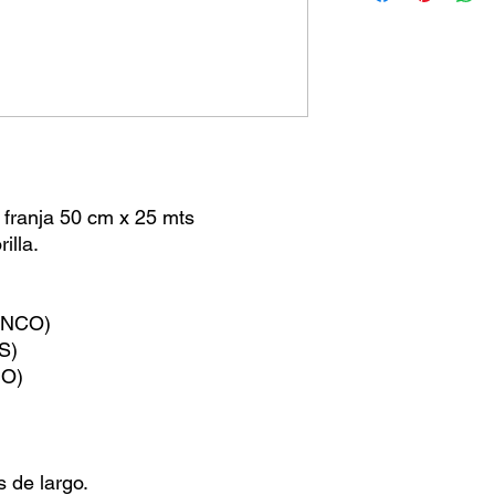
 franja 50 cm x 25 mts
illa.
ANCO)
S)
JO)
 de largo.