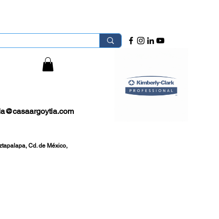
 Área Metropolitana.
sión
da@casaargoytia.com
ztapalapa, Cd. de México,