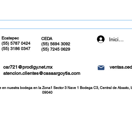
Recibe tu pedido en tu domicilio en pedidos mayores de $1,000 pesos en CDMX y
Ecatepec
Iniciar se
CEDA
(55) 5787 0424
(55) 5694 3092
(55) 3186 0347
(55) 7245 0629
car721@prodigy.net.mx
ventas.ce
atencion.clientes@casaargoytia.com
e en nuestra bodega en la Zona1 Sector 3 Nave 1 Bodega C3, Central de Abasto, I
09040