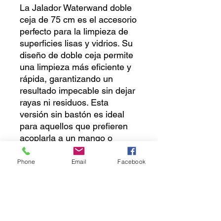
La Jalador Waterwand doble 
ceja de 75 cm es el accesorio 
perfecto para la limpieza de 
superficies lisas y vidrios. Su 
diseño de doble ceja permite 
una limpieza más eficiente y 
rápida, garantizando un 
resultado impecable sin dejar 
rayas ni residuos. Esta 
versión sin bastón es ideal 
para aquellos que prefieren 
acoplarla a un mango o 
extensor de su elección, 
brindando mayor versatilidad 
Phone
Email
Facebook
y comodidad durante el uso. 
Fabricada con materiales de 
alta calidad, esta Waterwand 
ofrece durabilidad y 
resistencia, convirtiéndose en 