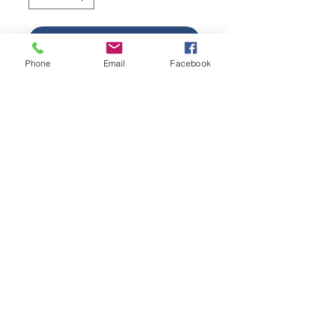
Agregar al carrito
Phone
Email
Facebook
Limpiador Multiusos
Antibacterial Argoytia 4 Litros
Clave: 601001230001
Presentación: 4 litros
Variedad de aromas: Limón,
Toronja - Mandarina, Mar
Fresco, Lavanda.
ventas.ceda@casaargoytia.com