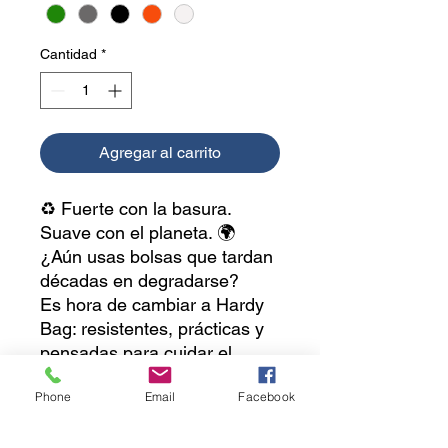
Cantidad
*
Agregar al carrito
♻️ Fuerte con la basura.
Suave con el planeta. 🌍
¿Aún usas bolsas que tardan
décadas en degradarse?
Es hora de cambiar a Hardy
Bag: resistentes, prácticas y
pensadas para cuidar el
medio ambiente. 💪🌱
Phone
Email
Facebook
✨ ¿Por qué elegir Hardy
Bag?