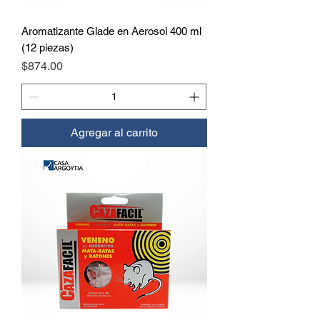
Aromatizante Glade en Aerosol 400 ml
(12 piezas)
Precio
$874.00
Agregar al carrito