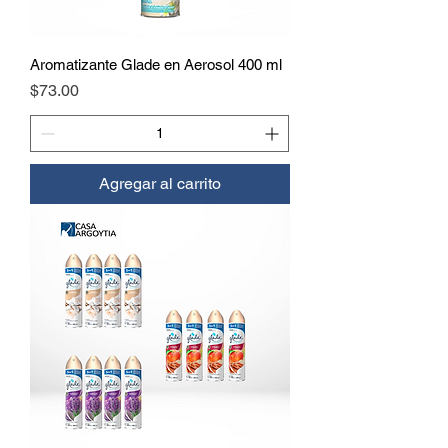
Aromatizante Glade en Aerosol 400 ml
Precio
$73.00
Agregar al carrito