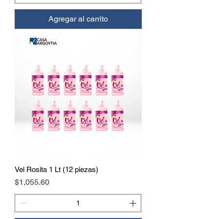
Agregar al carrito
Vel Rosita 1 Lt (12 piezas)
Precio
$1,055.60