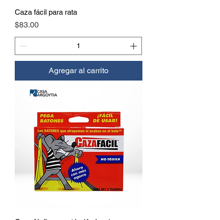
Caza fácil para rata
Precio
$83.00
Agregar al carrito