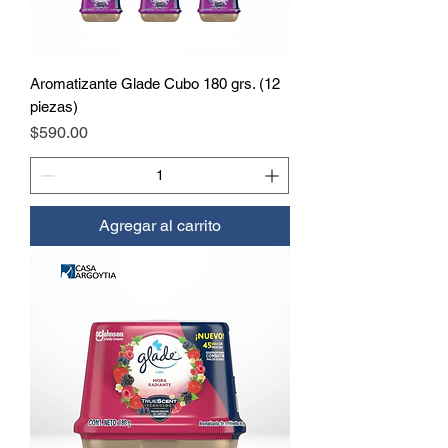
Aromatizante Glade Cubo 180 grs. (12
piezas)
Precio
$590.00
Agregar al carrito