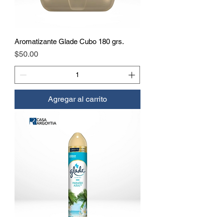
Aromatizante Glade Cubo 180 grs.
Precio
$50.00
Agregar al carrito