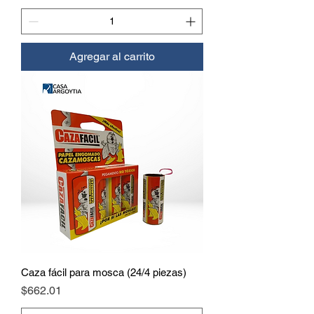
Agregar al carrito
Caza fácil para mosca (24/4 piezas)
Precio
$662.01