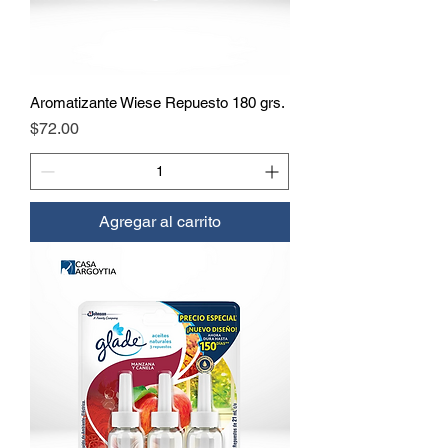
Aromatizante Wiese Repuesto 180 grs.
Precio
$72.00
Agregar al carrito