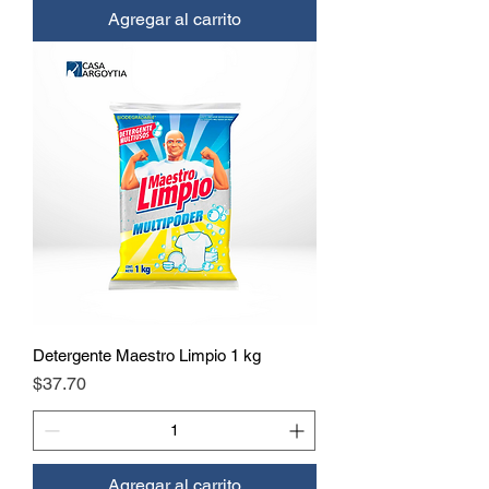
Agregar al carrito
Detergente Maestro Limpio 1 kg
Precio
$37.70
Agregar al carrito