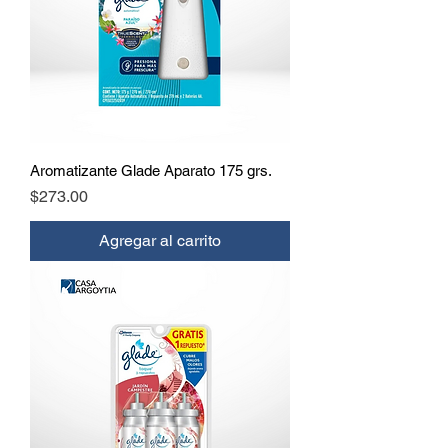
Aromatizante Glade Aparato 175 grs.
Precio
$273.00
Agregar al carrito