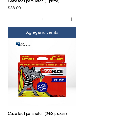
Caza fácil para ratón (1 pieza)
Precio
$38.00
Agregar al carrito
Caza fácil para ratón (24/2 piezas)